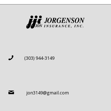
(303) 944-3149
jon3149@gmail.com